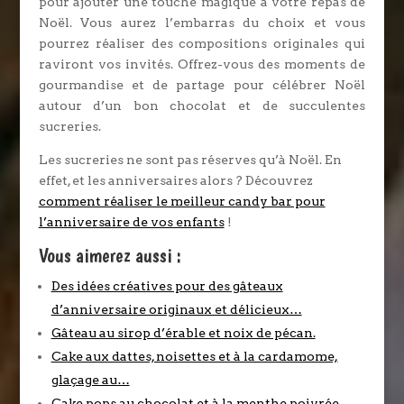
pour ajouter une touche magique à votre repas de
Noël. Vous aurez l’embarras du choix et vous
pourrez réaliser des compositions originales qui
raviront vos invités. Offrez-vous des moments de
gourmandise et de partage pour célébrer Noël
autour d’un bon chocolat et de succulentes
sucreries.
Les sucreries ne sont pas réserves qu’à Noël. En
effet, et les anniversaires alors ? Découvrez
comment réaliser le meilleur candy bar pour
l’anniversaire de vos enfants
!
Vous aimerez aussi :
Des idées créatives pour des gâteaux
d’anniversaire originaux et délicieux…
Gâteau au sirop d’érable et noix de pécan.
Cake aux dattes, noisettes et à la cardamome,
glaçage au…
Cake pops au chocolat et à la menthe poivrée