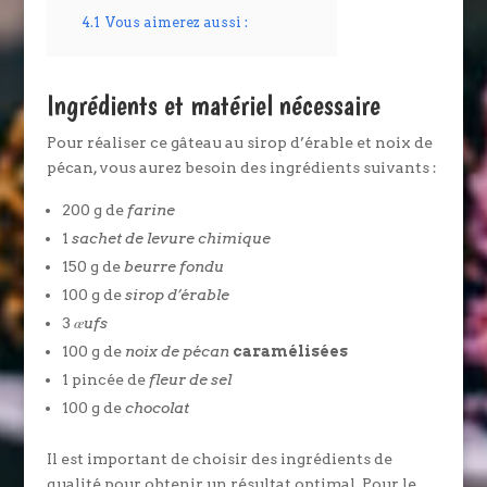
4.1
Vous aimerez aussi :
Ingrédients et matériel nécessaire
Pour réaliser ce gâteau au sirop d’érable et noix de
pécan, vous aurez besoin des ingrédients suivants :
200 g de
farine
1
sachet de levure chimique
150 g de
beurre fondu
100 g de
sirop d’érable
3
œufs
100 g de
noix de pécan
caramélisées
1 pincée de
fleur de sel
100 g de
chocolat
Il est important de choisir des ingrédients de
qualité pour obtenir un résultat optimal. Pour le