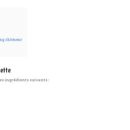
ding chômeur
cette
es ingrédients suivants :