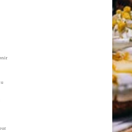
enir
au
z
Pour