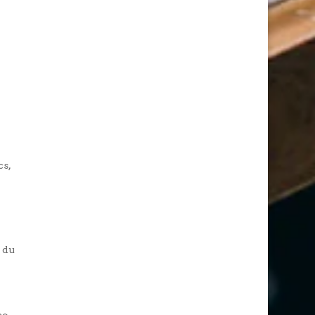
cs,
 du