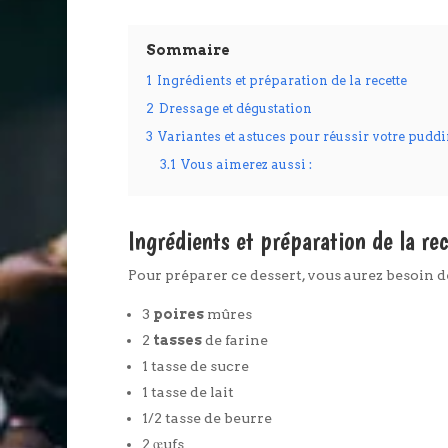
Sommaire
1
Ingrédients et préparation de la recette
2
Dressage et dégustation
3
Variantes et astuces pour réussir votre pud
3.1
Vous aimerez aussi :
Ingrédients et préparation de la re
Pour préparer ce dessert, vous aurez besoin d
3
poires
mûres
2
tasses
de farine
1 tasse de sucre
1 tasse de lait
1/2 tasse de beurre
2 œufs