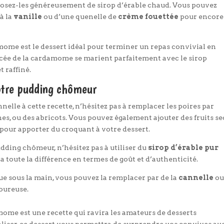
rrosez-les généreusement de sirop d’érable chaud. Vous pouvez
à la
vanille
ou d’une quenelle de
crème fouettée
pour encore
ome est le dessert idéal pour terminer un repas convivial en
picée de la cardamome se marient parfaitement avec le sirop
t raffiné.
votre pudding chômeur
elle à cette recette, n’hésitez pas à remplacer les poires par
hes, ou des abricots. Vous pouvez également ajouter des fruits se
, pour apporter du croquant à votre dessert.
dding chômeur, n’hésitez pas à utiliser du
sirop d’érable pur
era toute la différence en termes de goût et d’authenticité.
e sous la main, vous pouvez la remplacer par de la
cannelle
ou
oureuse.
ome est une recette qui ravira les amateurs de desserts