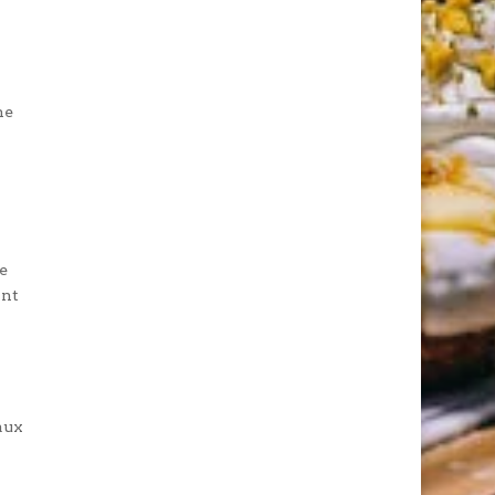
ne
e
ant
 aux