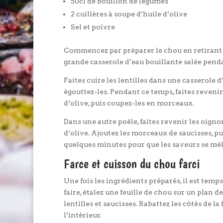
50cl de bouillon de légumes
2 cuillères à soupe d’huile d’olive
Sel et poivre
Commencez par préparer le chou en retirant
grande casserole d’eau bouillante salée penda
Faites cuire les lentilles dans une casserole 
égouttez-les. Pendant ce temps, faites revenir 
d’olive, puis coupez-les en morceaux.
Dans une autre poêle, faites revenir les oigno
d’olive. Ajoutez les morceaux de saucisses, pu
quelques minutes pour que les saveurs se mé
Farce et cuisson du chou farci
Une fois les ingrédients préparés, il est temp
faire, étalez une feuille de chou sur un plan 
lentilles et saucisses. Rabattez les côtés de la 
l’intérieur.