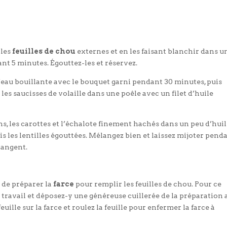
 les
feuilles de chou
externes et en les faisant blanchir dans u
nt 5 minutes. Égouttez-les et réservez.
d’eau bouillante avec le bouquet garni pendant 30 minutes, puis
les saucisses de volaille dans une poêle avec un filet d’huile
ns, les carottes et l’échalote finement hachés dans un peu d’huil
is les lentilles égouttées. Mélangez bien et laissez mijoter pend
langent.
s de préparer la
farce
pour remplir les feuilles de chou. Pour ce
de travail et déposez-y une généreuse cuillerée de la préparation
feuille sur la farce et roulez la feuille pour enfermer la farce à