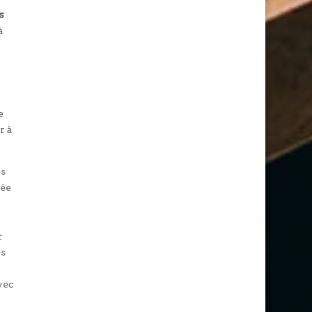
s
à
e
r à
es
rée
r
es
vec