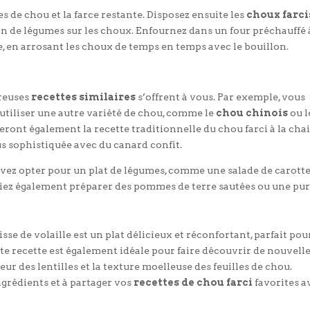
es de chou et la farce restante. Disposez ensuite les
choux farci
llon de légumes sur les choux. Enfournez dans un four préchauffé 
e, en arrosant les choux de temps en temps avec le bouillon.
breuses
recettes similaires
s’offrent à vous. Par exemple, vous
u utiliser une autre variété de chou, comme le
chou chinois
ou l
ront également la recette traditionnelle du chou farci à la chai
us sophistiquée avec du canard confit.
vez opter pour un plat de légumes, comme une salade de carott
riez également préparer des pommes de terre sautées ou une pu
isse de volaille est un plat délicieux et réconfortant, parfait pou
ette recette est également idéale pour faire découvrir de nouvell
ur des lentilles et la texture moelleuse des feuilles de chou.
ngrédients et à partager vos
recettes de chou farci
favorites a