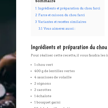
Sommaire
1
Ingrédients et préparation du chou farci
2
Farce et cuisson du chou farci
3
Variantes et recettes similaires
3.1
Vous aimerez aussi :
Ingrédients et préparation du chou 
Pour réaliser cette recette, il vous faudra les 
1 chou vert
400 g de lentilles vertes
4 saucisses de volaille
2 oignons
2 carottes
1 échalote
1 bouquet garni