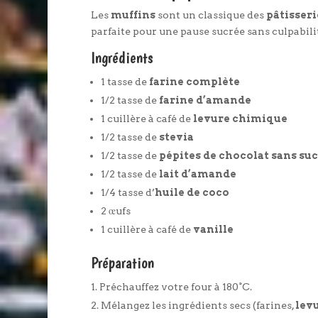
Les
muffins
sont un classique des
pâtisseri
parfaite pour une pause sucrée sans culpabili
Ingrédients
1 tasse de
farine complète
1/2 tasse de
farine d’amande
1 cuillère à café de
levure chimique
1/2 tasse de
stevia
1/2 tasse de
pépites de chocolat sans su
1/2 tasse de
lait d’amande
1/4 tasse d’
huile de coco
2 œufs
1 cuillère à café de
vanille
Préparation
Préchauffez votre four à 180°C.
Mélangez les ingrédients secs (farines,
lev