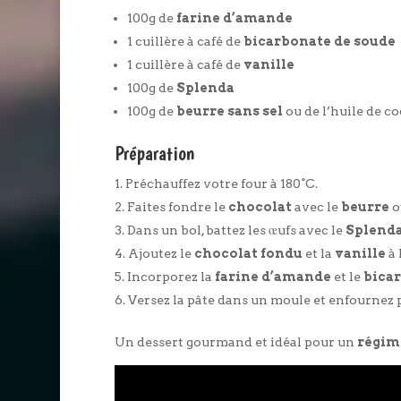
100g de
farine d’amande
1 cuillère à café de
bicarbonate de soude
1 cuillère à café de
vanille
100g de
Splenda
100g de
beurre sans sel
ou de l’huile de c
Préparation
Préchauffez votre four à 180°C.
Faites fondre le
chocolat
avec le
beurre
o
Dans un bol, battez les œufs avec le
Splend
Ajoutez le
chocolat fondu
et la
vanille
à 
Incorporez la
farine d’amande
et le
bica
Versez la pâte dans un moule et enfournez
Un dessert gourmand et idéal pour un
régim