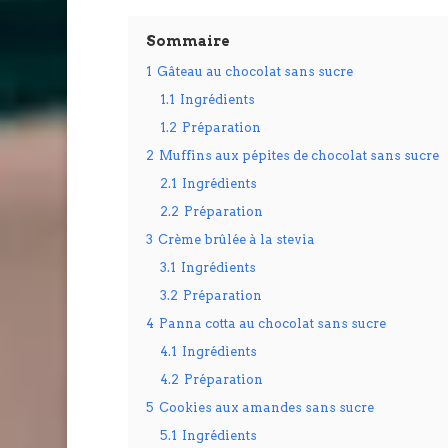
Sommaire
1
Gâteau au chocolat sans sucre
1.1
Ingrédients
1.2
Préparation
2
Muffins aux pépites de chocolat sans sucre
2.1
Ingrédients
2.2
Préparation
3
Crème brûlée à la stevia
3.1
Ingrédients
3.2
Préparation
4
Panna cotta au chocolat sans sucre
4.1
Ingrédients
4.2
Préparation
5
Cookies aux amandes sans sucre
5.1
Ingrédients