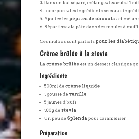
Dans un bol séparé, mélangez les œufs, l’huil
Incorporez les ingrédients secs aux ingréd
Ajoutez les
pépites de chocolat
et mélang
Répartissez la pâte dans des moules à muffi
Ces muffins sont parfaits
pour les diabétiq
Crème brûlée à la stevia
La
crème brûlée
est un dessert classique qu
Ingrédients
500ml de
crème liquide
1 gousse de
vanille
5 jaunes d’œufs
100g de
stevia
Un peu de
Splenda
pour caraméliser
Préparation