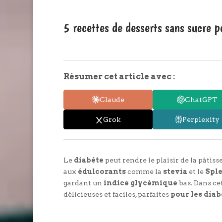
5 recettes de desserts sans sucre p
Résumer cet article avec :
Claude
ChatGPT
Grok
Perplexity
Le
diabète
peut rendre le plaisir de la pâtis
aux
édulcorants
comme la
stevia
et le
Spl
gardant un
indice glycémique
bas. Dans ce
délicieuses et faciles, parfaites
pour les dia