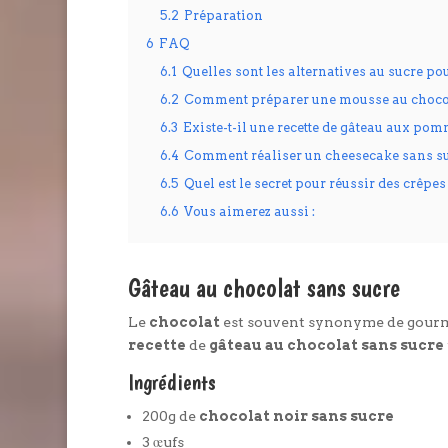
5.2
Préparation
6
FAQ
6.1
Quelles sont les alternatives au sucre po
6.2
Comment préparer une mousse au chocol
6.3
Existe-t-il une recette de gâteau aux po
6.4
Comment réaliser un cheesecake sans su
6.5
Quel est le secret pour réussir des crêpe
6.6
Vous aimerez aussi :
Gâteau au chocolat sans sucre
Le
chocolat
est souvent synonyme de gourman
recette
de
gâteau au chocolat sans sucre
Ingrédients
200g de
chocolat noir sans sucre
3 œufs