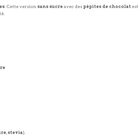
es
. Cette version
sans sucre
avec des
pépites de chocolat
es
té.
cre
ure
,
stevia
).