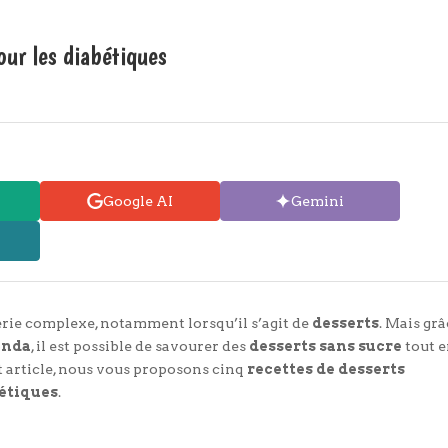
our les diabétiques
Google AI
Gemini
serie complexe, notamment lorsqu’il s’agit de
desserts
. Mais grâ
enda
, il est possible de savourer des
desserts sans sucre
tout e
t article, nous vous proposons cinq
recettes de desserts
bétiques
.