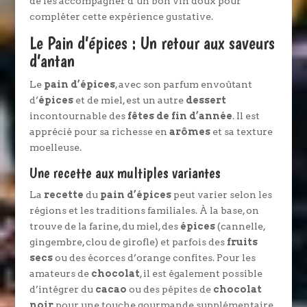
de les accompagner d’un bon vin doux pour
compléter cette expérience gustative.
Le Pain d’épices : Un retour aux saveurs
d’antan
Le
pain d’épices
, avec son parfum envoûtant
d’
épices
et de miel, est un autre
dessert
incontournable des
fêtes de fin d’année
. Il est
apprécié pour sa richesse en
arômes
et sa texture
moelleuse.
Une recette aux multiples variantes
La
recette
du
pain d’épices
peut varier selon les
régions et les traditions familiales. À la base, on
trouve de la farine, du miel, des
épices
(cannelle,
gingembre, clou de girofle) et parfois des
fruits
secs
ou des écorces d’orange confites. Pour les
amateurs de
chocolat
, il est également possible
d’intégrer du
cacao
ou des pépites de
chocolat
noir
pour une touche gourmande supplémentaire.