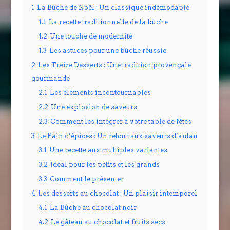
1
La Bûche de Noël : Un classique indémodable
1.1
La recette traditionnelle de la bûche
1.2
Une touche de modernité
1.3
Les astuces pour une bûche réussie
2
Les Treize Desserts : Une tradition provençale
gourmande
2.1
Les éléments incontournables
2.2
Une explosion de saveurs
2.3
Comment les intégrer à votre table de fêtes
3
Le Pain d’épices : Un retour aux saveurs d’antan
3.1
Une recette aux multiples variantes
3.2
Idéal pour les petits et les grands
3.3
Comment le présenter
4
Les desserts au chocolat : Un plaisir intemporel
4.1
La Bûche au chocolat noir
4.2
Le gâteau au chocolat et fruits secs