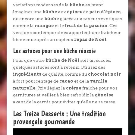
variations modernes de la
bûche
existent.
Imaginez une
bûche
aux
épices
de
pain d’épices
,
ou encore une
bûche
glacée aux saveurs exotiques
comme la
mangue
et le
fruit de la passion
. Ces
versions contemporaines apportent une fraîcheur
bienvenue après un copieux
repas de Noël
.
Les astuces pour une bûche réussie
Pour que votre
bûche de Noël
soit un succès,
quelques astuces sont à retenir. Utilisez des
ingrédients
de qualité, comme du
chocolat noir
à fort pourcentage de
cacao
et de la
vanille
naturelle
. Privilégiez la
crème
fraîche pour vos
garnitures et veillez à bien refroidir la
génoise
avant de la garnir pour éviter qu’elle ne se casse.
Les Treize Desserts : Une tradition
provençale gourmande