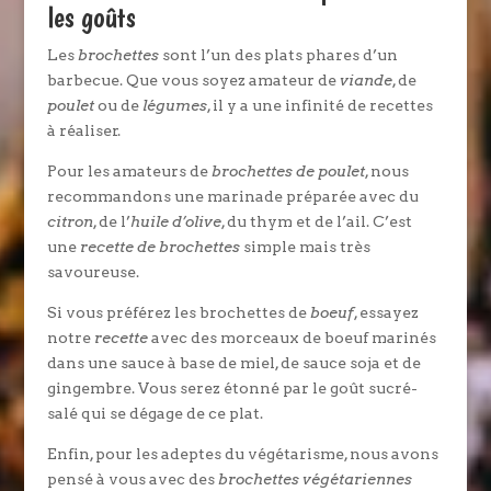
les goûts
Les
brochettes
sont l’un des plats phares d’un
barbecue. Que vous soyez amateur de
viande
, de
poulet
ou de
légumes
, il y a une infinité de recettes
à réaliser.
Pour les amateurs de
brochettes de poulet
, nous
recommandons une marinade préparée avec du
citron
, de l’
huile d’olive
, du thym et de l’ail. C’est
une
recette de brochettes
simple mais très
savoureuse.
Si vous préférez les brochettes de
boeuf
, essayez
notre
recette
avec des morceaux de boeuf marinés
dans une sauce à base de miel, de sauce soja et de
gingembre. Vous serez étonné par le goût sucré-
salé qui se dégage de ce plat.
Enfin, pour les adeptes du végétarisme, nous avons
pensé à vous avec des
brochettes végétariennes